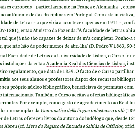
 países europeus – particularmente na França e Alemanha –, con
o autónomo destas disciplinas em Portugal. Com esta iniciativa, D
ldade de Letras – o que viria a acontecer apenas em 1911 –, con
07-1881), então Ministro da Fazenda: "A faculdade de lettras ahi 
tal que já não são capazes de deixar de m’a completar. Ponho-a a 
zer, que não hão de poder menos de abri-lha" (D. Pedro V 1863, 50-5
tual Faculdade de Letras da Universidade de Lisboa, o Curso fun
as instalações da então
Academia Real das Ciências de Lisboa
, ins
iro regulamento, que data de 1859. O facto de o Curso partilhar
mitiu aos seus alunos e professores dispor dos recursos bibliog
o seu próprio núcleo bibliográfico, beneficiava de permutas com o
o internacionais. Também o Curso aceitava ofertas bibliográficas 
permutas. Por exemplo, como gesto de agradecimento ao Real Inst
tido um exemplar da
Grammatica della lingua indostana o urdù
(189
r de Letras ofereceu livros da autoria do indólogo que, desde 187
os Abreu
(cf.
Livro do Registo de Entrada e Sahida de Officios
, ofíc