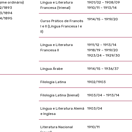
gime ordinário)
Língua e Literatura
1901/02 – 1908/09
2/1893
Francesa (trienal)
1910/11 – 1913/14
3/1894
4/1895
1914/15 – 1919/20
Curso Prático de Francês
I e II (Língua Francesa I e
II)
Língua e Literatura
1911/12 – 1913/14
Francesa II
1918/19 – 1919/20
1923/24 – 1929/30
Língua Árabe
1914/15 – 1936/37
Filologia Latina
1902/1903
Filologia Latina (bienal)
1903/04 – 1913/14
Língua e Literatura Alemã
1903/04
e Inglesa
Literatura Nacional
1910/11