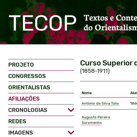
TECOP
Textos e Cont
do Orientalis
Curso Superior 
PROJETO
(1858-1911)
CONGRESSOS
ORIENTALISTAS
Nome
Alu
AFILIAÇÕES
António da Silva Túlio
186
CRONOLOGIAS
Augusto Pereira
REDES
Soromenho
IMAGENS