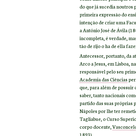
do que já sucedia noutros
primeira expressão do ensin
intenção de criar uma Facu
a António José de Ávila (18
incompleta, é verdade, mas 
tão de rijo o ha de ella fa
Antecessor, portanto, da a
Arco a Jesus, em Lisboa, n
responsável pelo seu prime
Academia das Ciências
per
que, para além de possuir 
saber, tanto nacionais com
partido das suas próprias 
Nápoles por lhe ter reme
Tagliabue, o Curso Superio
corpo docente,
Vasconcel
1893).