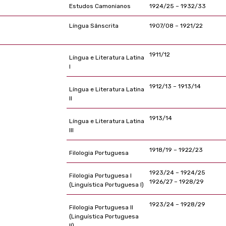
Estudos Camonianos
1924/25 – 1932/33
Língua Sânscrita
1907/08 – 1921/22
1911/12
Língua e Literatura Latina
I
1912/13 – 1913/14
Língua e Literatura Latina
II
1913/14
Língua e Literatura Latina
III
1918/19 – 1922/23
Filologia Portuguesa
1923/24 – 1924/25
Filologia Portuguesa I
1926/27 – 1928/29
(Linguística Portuguesa I)
1923/24 – 1928/29
Filologia Portuguesa II
(Linguística Portuguesa
II)