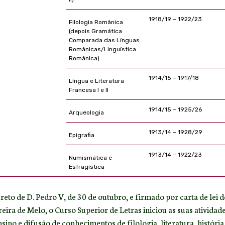
1918/19 – 1922/23
Filologia Românica
(depois Gramática
Comparada das Línguas
Românicas/Linguística
Românica)
1914/15 – 1917/18
Língua e Literatura
Francesa I e II
1914/15 – 1925/26
Arqueologia
1913/14 – 1928/29
Epigrafia
1913/14 – 1922/23
Numismática e
Esfragística
eto de D. Pedro V, de 30 de outubro, e firmado por carta de lei d
eira de Melo, o Curso Superior de Letras iniciou as suas ativida
ino e difusão de conhecimentos de filologia, literatura, história