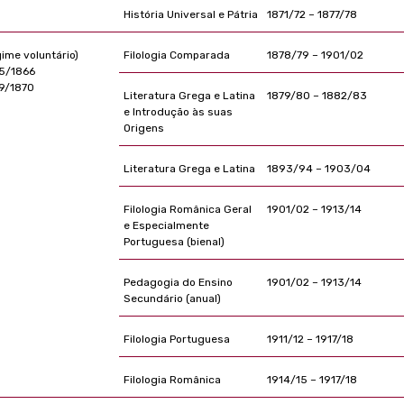
História Universal e Pátria
1871/72 – 1877/78
gime voluntário)
Filologia Comparada
1878/79 – 1901/02
5/1866
9/1870
Literatura Grega e Latina
1879/80 – 1882/83
e Introdução às suas
Origens
Literatura Grega e Latina
1893/94 – 1903/04
Filologia Românica Geral
1901/02 – 1913/14
e Especialmente
Portuguesa (bienal)
Pedagogia do Ensino
1901/02 – 1913/14
Secundário (anual)
Filologia Portuguesa
1911/12 – 1917/18
Filologia Românica
1914/15 – 1917/18