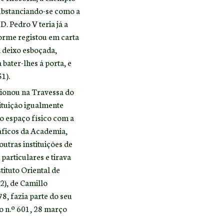
substanciando-se como a
. Pedro V teria já a
forme registou em carta
a deixo esboçada,
bater-lhes á porta, e
1).
cionou na Travessa do
tituição igualmente
 o espaço físico com a
ráficos da Academia,
utras instituições de
particulares e tirava
ituto Oriental de
2), de Camillo
8, fazia parte do seu
io n.º 601, 28 março