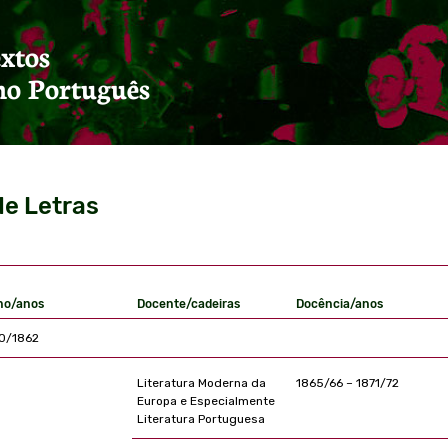
extos
mo Português
de Letras
no/anos
Docente/cadeiras
Docência/anos
0/1862
Literatura Moderna da
1865/66 – 1871/72
Europa e Especialmente
Literatura Portuguesa