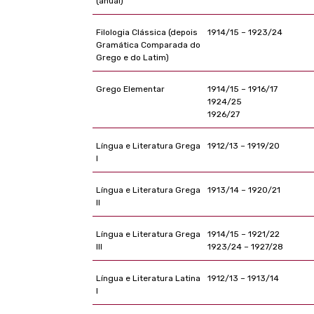
(anual)
Filologia Clássica (depois
1914/15 – 1923/24
Gramática Comparada do
Grego e do Latim)
Grego Elementar
1914/15 – 1916/17
1924/25
1926/27
Língua e Literatura Grega
1912/13 – 1919/20
I
Língua e Literatura Grega
1913/14 – 1920/21
II
Língua e Literatura Grega
1914/15 – 1921/22
III
1923/24 – 1927/28
Língua e Literatura Latina
1912/13 – 1913/14
I