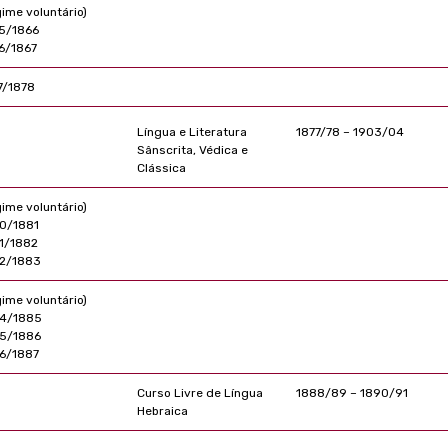
gime voluntário)
5/1866
6/1867
7/1878
Língua e Literatura
1877/78 – 1903/04
Sânscrita, Védica e
Clássica
gime voluntário)
0/1881
1/1882
2/1883
gime voluntário)
4/1885
5/1886
6/1887
Curso Livre de Língua
1888/89 – 1890/91
Hebraica